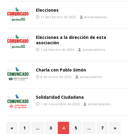
Elecciones
11 de febrero de 2025
avmarxalenes
Elecciones a la dirección de esta
asociación
1 de febrero de 2025
avmarxalenes
Charla con Pablo Simón
8 de enero de 2025
avmarxalenes
Solidaridad Ciudadana
1 de noviembre de 2024
avmarxalenes
«
1
…
3
4
5
…
7
»