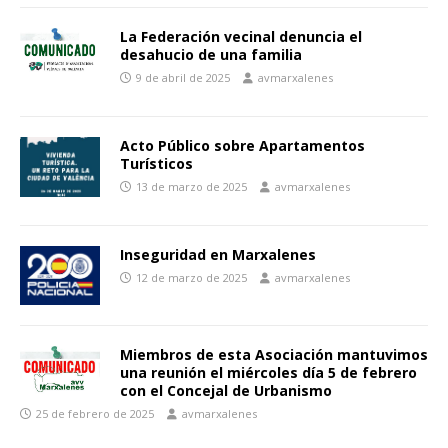
La Federación vecinal denuncia el
desahucio de una familia
9 de abril de 2025
avmarxalenes
Acto Público sobre Apartamentos
Turísticos
13 de marzo de 2025
avmarxalenes
Inseguridad en Marxalenes
12 de marzo de 2025
avmarxalenes
Miembros de esta Asociación mantuvimos
una reunión el miércoles día 5 de febrero
con el Concejal de Urbanismo
25 de febrero de 2025
avmarxalenes