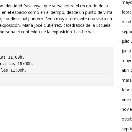
mayo
n Identidad Rascanya, que versa sobre el recorrido de la
febre
 en el espacio como en el tiempo, desde un punto de vista
uaje audiovisual puntero. Sería muy interesante una visita en
octu
xposición, María José Gutiérrez, catedrática de la Escuela
sept
 persona el contenido de la exposición. Las fechas
julio
junio
mayo
abril
nio a las 11:00h.
marz
febre
ener
novi
octu
sept